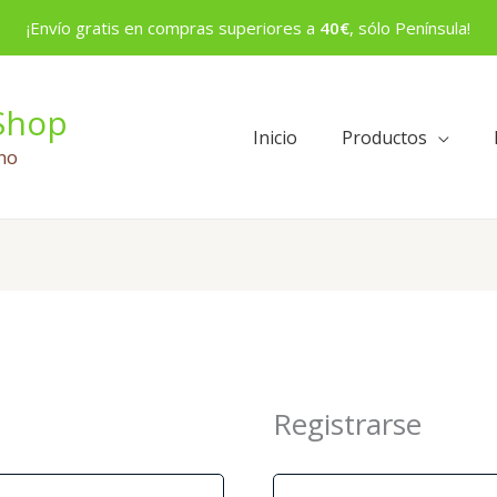
¡Envío gratis en compras superiores a
40€
, sólo Península!
Shop
Inicio
Productos
no
Obligatorio
Registrarse