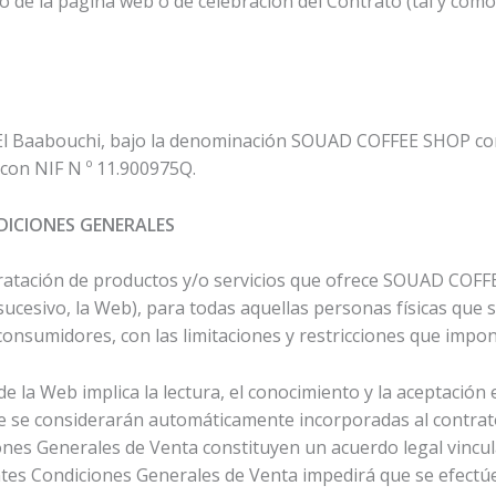
 de la página web o de celebración del Contrato (tal y como 
l Baabouchi, bajo la denominación SOUAD COFFEE SHOP con do
 con NIF N º 11.900975Q.
DICIONES GENERALES
ratación de productos y/o servicios que ofrece SOUAD COFFE
sucesivo, la Web), para todas aquellas personas físicas qu
 consumidores, con las limitaciones y restricciones que imp
 la Web implica la lectura, el conocimiento y la aceptación 
e se considerarán automáticamente incorporadas al contrat
iones Generales de Venta constituyen un acuerdo legal vin
sentes Condiciones Generales de Venta impedirá que se efectúe