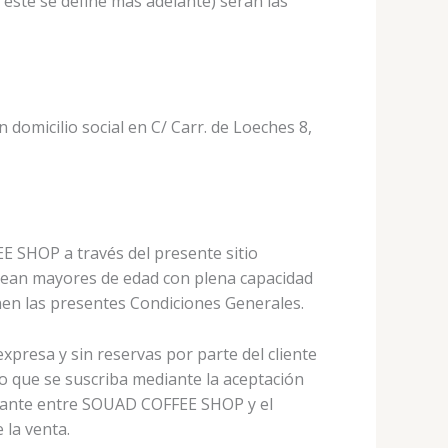
este se define más adelante) serán las
micilio social en C/ Carr. de Loeches 8,
E SHOP a través del presente sitio
e sean mayores de edad con plena capacidad
onen las presentes Condiciones Generales.
expresa y sin reservas por parte del cliente
o que se suscriba mediante la aceptación
culante entre SOUAD COFFEE SHOP y el
 la venta.