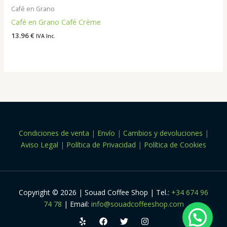
Café en Grano
Café en Grano Café Crème
13.96
€
IVA Inc.
Condiciones de venta
|
Envío
|
Cambios y devoluciones
|
Aviso Legal
|
Política de Privacidad
|
Política de Cookies
Copyright © 2026 | Souad Coffee Shop | Tel.:
+34 674 96
74 78
| Email:
info@souadcoffeeshop.com