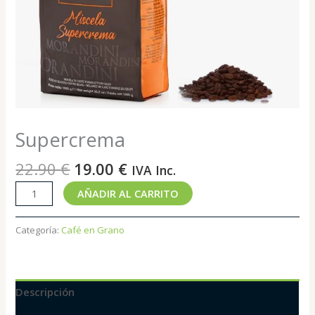
Supercrema
22.90
€
19.00
€
IVA Inc.
AÑADIR AL CARRITO
Categoría:
Café en Grano
Descripción